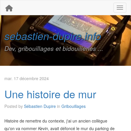
Toggl
sebastien-dupire.info
Dev, gribouillages et bidouilleries ...
mar. 17 décembre 2024
Une histoire de mur
Posted by
Sébastien Dupire
in
Gribouillages
Histoire de remettre du contexte, j'ai un ancien collègue
qu'on va nommer
Kevin
, avait défoncé le mur du parking de