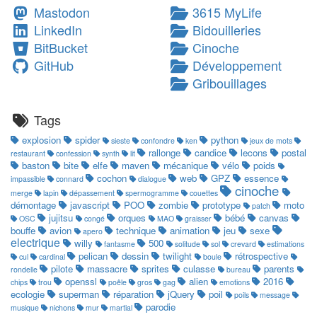
Mastodon
3615 MyLife
LinkedIn
Bidouilleries
BitBucket
Cinoche
GitHub
Développement
Gribouillages
Tags
explosion
spider
python
sieste
confondre
ken
jeux de mots
rallonge
candice
lecons
postal
restaurant
confession
synth
lit
baston
bite
elfe
maven
mécanique
vélo
poids
cochon
web
GPZ
essence
impassible
connard
dialogue
cinoche
merge
lapin
dépassement
spermogramme
couettes
démontage
javascript
POO
zombie
prototype
moto
patch
jujitsu
orques
bébé
canvas
OSC
congé
MAO
graisser
bouffe
avion
technique
animation
jeu
sexe
apero
electrique
willy
500
fantasme
solitude
sol
crevard
estimations
pelican
dessin
twilight
rétrospective
cul
cardinal
boule
pilote
massacre
sprites
culasse
parents
rondelle
bureau
openssl
alien
2016
chips
trou
poêle
gros
gag
emotions
ecologie
superman
réparation
jQuery
poil
poils
message
parodie
musique
nichons
mur
martial