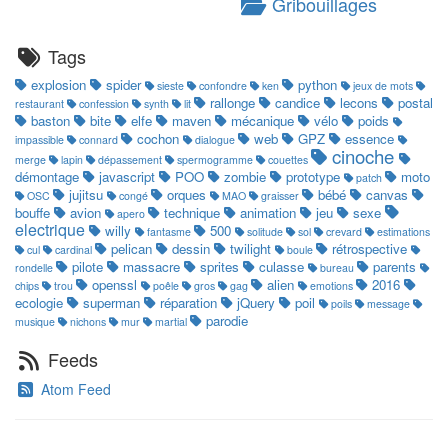
Gribouillages
Tags
explosion
spider
python
sieste
confondre
ken
jeux de mots
rallonge
candice
lecons
postal
restaurant
confession
synth
lit
baston
bite
elfe
maven
mécanique
vélo
poids
cochon
web
GPZ
essence
impassible
connard
dialogue
cinoche
merge
lapin
dépassement
spermogramme
couettes
démontage
javascript
POO
zombie
prototype
moto
patch
jujitsu
orques
bébé
canvas
OSC
congé
MAO
graisser
bouffe
avion
technique
animation
jeu
sexe
apero
electrique
willy
500
fantasme
solitude
sol
crevard
estimations
pelican
dessin
twilight
rétrospective
cul
cardinal
boule
pilote
massacre
sprites
culasse
parents
rondelle
bureau
openssl
alien
2016
chips
trou
poêle
gros
gag
emotions
ecologie
superman
réparation
jQuery
poil
poils
message
parodie
musique
nichons
mur
martial
Feeds
Atom Feed