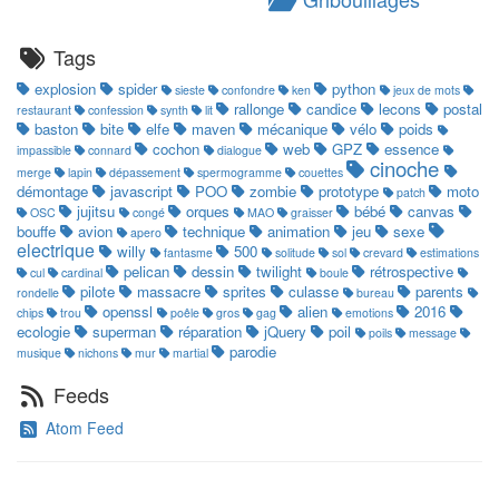
Tags
explosion
spider
python
sieste
confondre
ken
jeux de mots
rallonge
candice
lecons
postal
restaurant
confession
synth
lit
baston
bite
elfe
maven
mécanique
vélo
poids
cochon
web
GPZ
essence
impassible
connard
dialogue
cinoche
merge
lapin
dépassement
spermogramme
couettes
démontage
javascript
POO
zombie
prototype
moto
patch
jujitsu
orques
bébé
canvas
OSC
congé
MAO
graisser
bouffe
avion
technique
animation
jeu
sexe
apero
electrique
willy
500
fantasme
solitude
sol
crevard
estimations
pelican
dessin
twilight
rétrospective
cul
cardinal
boule
pilote
massacre
sprites
culasse
parents
rondelle
bureau
openssl
alien
2016
chips
trou
poêle
gros
gag
emotions
ecologie
superman
réparation
jQuery
poil
poils
message
parodie
musique
nichons
mur
martial
Feeds
Atom Feed