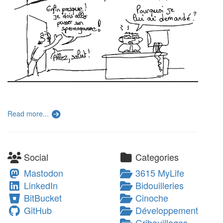
Read more...
Social
Categories
Mastodon
3615 MyLife
LinkedIn
Bidouilleries
BitBucket
Cinoche
GitHub
Développement
Gribouillages