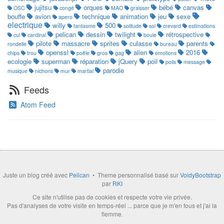
jujitsu
orques
bébé
canvas
OSC
congé
MAO
graisser
bouffe
avion
technique
animation
jeu
sexe
apero
electrique
willy
500
fantasme
solitude
sol
crevard
estimations
pelican
dessin
twilight
rétrospective
cul
cardinal
boule
pilote
massacre
sprites
culasse
parents
rondelle
bureau
openssl
alien
2016
chips
trou
poêle
gros
gag
emotions
ecologie
superman
réparation
jQuery
poil
poils
message
parodie
musique
nichons
mur
martial
Feeds
Atom Feed
Juste un blog créé avec
Pelican
• Theme personnalisé basé sur
VoidyBootstrap
par
RKI
Ce site n'utilise pas de cookies et respecte votre vie privée.
Pas d'analyses de votre visite en temps-réel ... parce que je m'en fous et j'ai la
flemme.