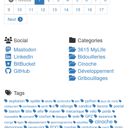
9
10
11
12
13
14
15
16
17
Next
Social
Categories
Mastodon
3615 MyLife
LinkedIn
Bidouilleries
BitBucket
Cinoche
GitHub
Développement
Gribouillages
Tags
explosion
spider
python
sieste
confondre
ken
jeux de mots
rallonge
candice
lecons
postal
restaurant
confession
synth
lit
baston
bite
elfe
maven
mécanique
vélo
poids
cochon
web
GPZ
essence
impassible
connard
dialogue
cinoche
merge
lapin
dépassement
spermogramme
couettes
démontage
javascript
POO
zombie
prototype
moto
patch