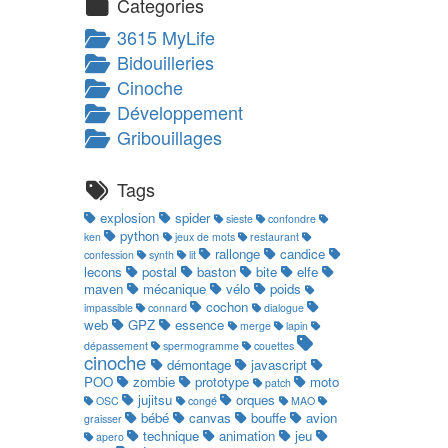
Categories
3615 MyLife
Bidouilleries
Cinoche
Développement
Gribouillages
Tags
explosion
spider
sieste
confondre
python
ken
jeux de mots
restaurant
rallonge
candice
confession
synth
lit
lecons
postal
baston
bite
elfe
maven
mécanique
vélo
poids
cochon
impassible
connard
dialogue
web
GPZ
essence
merge
lapin
dépassement
spermogramme
couettes
cinoche
démontage
javascript
POO
zombie
prototype
moto
patch
jujitsu
orques
OSC
congé
MAO
bébé
canvas
bouffe
avion
graisser
technique
animation
jeu
apero