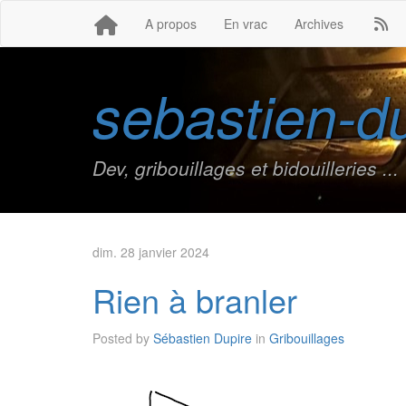
A propos
En vrac
Archives
sebastien-du
Dev, gribouillages et bidouilleries ...
dim. 28 janvier 2024
Rien à branler
Posted by
Sébastien Dupire
in
Gribouillages