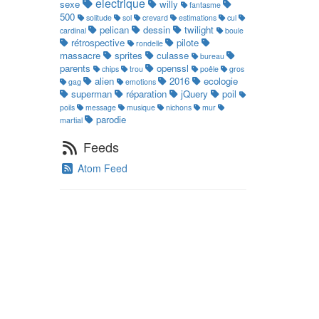
electrique
sexe
willy
fantasme
500
solitude
sol
crevard
estimations
cul
pelican
dessin
twilight
cardinal
boule
rétrospective
pilote
rondelle
massacre
sprites
culasse
bureau
parents
openssl
chips
trou
poêle
gros
alien
2016
ecologie
gag
emotions
superman
réparation
jQuery
poil
poils
message
musique
nichons
mur
parodie
martial
Feeds
Atom Feed