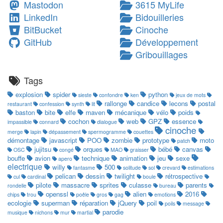
Mastodon
3615 MyLife
LinkedIn
Bidouilleries
BitBucket
Cinoche
GitHub
Développement
Gribouillages
Tags
explosion
spider
python
sieste
confondre
ken
jeux de mots
rallonge
candice
lecons
postal
restaurant
confession
synth
lit
baston
bite
elfe
maven
mécanique
vélo
poids
cochon
web
GPZ
essence
impassible
connard
dialogue
cinoche
merge
lapin
dépassement
spermogramme
couettes
démontage
javascript
POO
zombie
prototype
moto
patch
jujitsu
orques
bébé
canvas
OSC
congé
MAO
graisser
bouffe
avion
technique
animation
jeu
sexe
apero
electrique
willy
500
fantasme
solitude
sol
crevard
estimations
pelican
dessin
twilight
rétrospective
cul
cardinal
boule
pilote
massacre
sprites
culasse
parents
rondelle
bureau
openssl
alien
2016
chips
trou
poêle
gros
gag
emotions
ecologie
superman
réparation
jQuery
poil
poils
message
parodie
musique
nichons
mur
martial