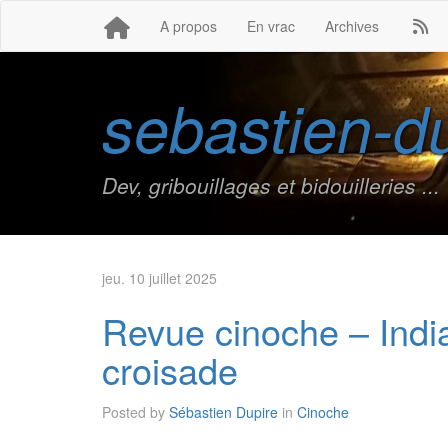
A propos
En vrac
Archives
sebastien-du
Dev, gribouillages et bidouilleries ...
jeu. 10 juillet 2025
Revue cinoche – India
croisade
Posted by
Sébastien Dupire
in
Cinoche