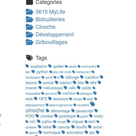
Categories
3615 MyLife
Bidouilleries
Cinoche
Développement
Gribouillages
Tags
explosion
spider
sieste
confondre
python
ken
jeux de mots
restaurant
rallonge
candice
confession
synth
lit
lecons
postal
baston
bite
elfe
maven
mécanique
vélo
poids
cochon
impassible
connard
dialogue
web
GPZ
essence
merge
lapin
dépassement
spermogramme
couettes
cinoche
démontage
javascript
c
POO
zombie
prototype
moto
patch
jujitsu
orques
OSC
congé
MAO
,
bébé
canvas
bouffe
avion
graisser
technique
animation
jeu
apero