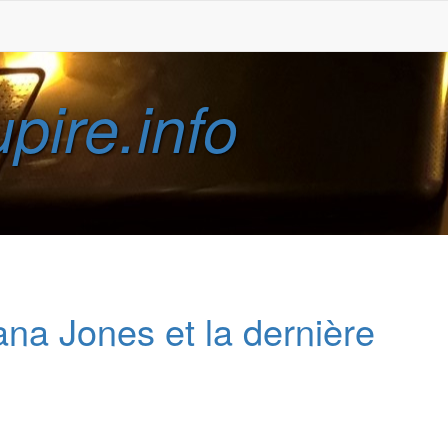
pire.info
na Jones et la dernière