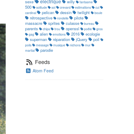
electrique
sexe
willy
fantasme
500
solitude
sol
crevard
estimations
cul
pelican
dessin
twilight
cardinal
boule
rétrospective
pilote
rondelle
massacre
sprites
culasse
bureau
parents
openssl
chips
trou
poêle
gros
alien
2016
ecologie
gag
emotions
superman
réparation
jQuery
poil
poils
message
musique
nichons
mur
parodie
martial
Feeds
Atom Feed