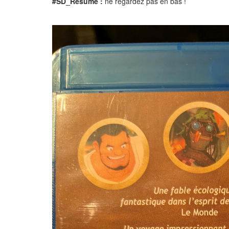
#SD_Resume :
ne regardez pas en bas !