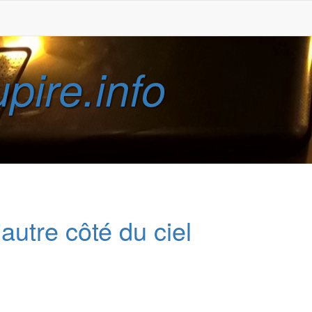
pire.info
autre côté du ciel