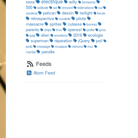
electrique
sexe
willy
fantasme
500
solitude
sol
crevard
estimations
cul
pelican
dessin
twilight
cardinal
boule
rétrospective
pilote
rondelle
massacre
sprites
culasse
bureau
parents
openssl
chips
trou
poêle
gros
alien
2016
ecologie
gag
emotions
superman
réparation
jQuery
poil
poils
message
musique
nichons
mur
parodie
martial
Feeds
Atom Feed