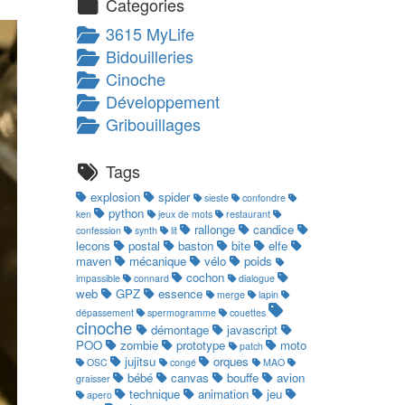
Categories
3615 MyLife
Bidouilleries
Cinoche
Développement
Gribouillages
Tags
explosion
spider
sieste
confondre
python
ken
jeux de mots
restaurant
rallonge
candice
confession
synth
lit
lecons
postal
baston
bite
elfe
maven
mécanique
vélo
poids
cochon
impassible
connard
dialogue
web
GPZ
essence
merge
lapin
dépassement
spermogramme
couettes
cinoche
démontage
javascript
POO
zombie
prototype
moto
patch
jujitsu
orques
OSC
congé
MAO
bébé
canvas
bouffe
avion
graisser
technique
animation
jeu
apero