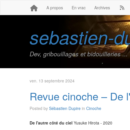
A propos
En vrac
Archives
sebastien-du
Dev, gribouillages et bidouilleries ...
ven. 13 septembre 2024
Revue cinoche – De l'
Posted by
Sébastien Dupire
in
Cinoche
De l'autre côté du ciel
Yusuke Hirota - 2020