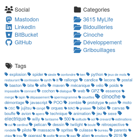
Social
Categories
Mastodon
3615 MyLife
LinkedIn
Bidouilleries
BitBucket
Cinoche
GitHub
Développement
Gribouillages
Tags
explosion
spider
python
sieste
confondre
ken
jeux de mots
rallonge
candice
lecons
postal
restaurant
confession
synth
lit
baston
bite
elfe
maven
mécanique
vélo
poids
cochon
web
GPZ
essence
impassible
connard
dialogue
cinoche
merge
lapin
dépassement
spermogramme
couettes
démontage
javascript
POO
zombie
prototype
moto
patch
jujitsu
orques
bébé
canvas
OSC
congé
MAO
graisser
bouffe
avion
technique
animation
jeu
sexe
apero
electrique
willy
500
fantasme
solitude
sol
crevard
estimations
pelican
dessin
twilight
rétrospective
cul
cardinal
boule
pilote
massacre
sprites
culasse
parents
rondelle
bureau
openssl
alien
2016
chips
trou
poêle
gros
gag
emotions