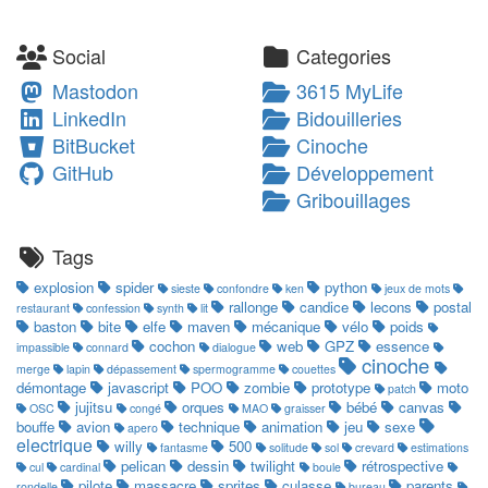
Social
Categories
Mastodon
3615 MyLife
LinkedIn
Bidouilleries
BitBucket
Cinoche
GitHub
Développement
Gribouillages
Tags
explosion
spider
python
sieste
confondre
ken
jeux de mots
rallonge
candice
lecons
postal
restaurant
confession
synth
lit
baston
bite
elfe
maven
mécanique
vélo
poids
cochon
web
GPZ
essence
impassible
connard
dialogue
cinoche
merge
lapin
dépassement
spermogramme
couettes
démontage
javascript
POO
zombie
prototype
moto
patch
jujitsu
orques
bébé
canvas
OSC
congé
MAO
graisser
bouffe
avion
technique
animation
jeu
sexe
apero
electrique
willy
500
fantasme
solitude
sol
crevard
estimations
pelican
dessin
twilight
rétrospective
cul
cardinal
boule
pilote
massacre
sprites
culasse
parents
rondelle
bureau