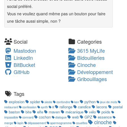
social préféré.
Vous ne vouliez quand même pas un bouton pour faire
une tâche aussi simple, non ?
Social
Categories
Mastodon
3615 MyLife
LinkedIn
Bidouilleries
BitBucket
Cinoche
GitHub
Développement
Gribouillages
Tags
explosion
spider
python
sieste
confondre
ken
jeux de mots
rallonge
candice
lecons
postal
restaurant
confession
synth
lit
baston
bite
elfe
maven
mécanique
vélo
poids
cochon
web
GPZ
essence
impassible
connard
dialogue
cinoche
merge
lapin
dépassement
spermogramme
couettes