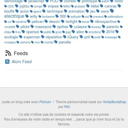
démontage
javascript
POO
zombie
prototype
moto
patch
jujitsu
orques
bébé
canvas
OSC
congé
MAO
graisser
bouffe
avion
technique
animation
jeu
sexe
apero
electrique
willy
500
fantasme
solitude
sol
crevard
estimations
pelican
dessin
twilight
rétrospective
cul
cardinal
boule
pilote
massacre
sprites
culasse
parents
rondelle
bureau
openssl
alien
2016
chips
trou
poêle
gros
gag
emotions
ecologie
superman
réparation
jQuery
poil
poils
message
parodie
musique
nichons
mur
martial
Feeds
Atom Feed
Juste un blog créé avec
Pelican
• Theme personnalisé basé sur
VoidyBootstrap
par
RKI
Ce site n'utilise pas de cookies et respecte votre vie privée.
Pas d'analyses de votre visite en temps-réel ... parce que je m'en fous et j'ai la
flemme.