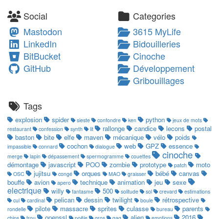
Social
Categories
Mastodon
3615 MyLife
LinkedIn
Bidouilleries
BitBucket
Cinoche
GitHub
Développement
Gribouillages
Tags
explosion
spider
python
sieste
confondre
ken
jeux de mots
rallonge
candice
lecons
postal
restaurant
confession
synth
lit
baston
bite
elfe
maven
mécanique
vélo
poids
cochon
web
GPZ
essence
impassible
connard
dialogue
cinoche
merge
lapin
dépassement
spermogramme
couettes
démontage
javascript
POO
zombie
prototype
moto
patch
jujitsu
orques
bébé
canvas
OSC
congé
MAO
graisser
bouffe
avion
technique
animation
jeu
sexe
apero
electrique
willy
500
fantasme
solitude
sol
crevard
estimations
pelican
dessin
twilight
rétrospective
cul
cardinal
boule
pilote
massacre
sprites
culasse
parents
rondelle
bureau
openssl
alien
2016
chips
trou
poêle
gros
gag
emotions