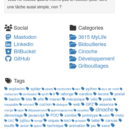
une tâche aussi simple, non ?
Social
Categories
Mastodon
3615 MyLife
LinkedIn
Bidouilleries
BitBucket
Cinoche
GitHub
Développement
Gribouillages
Tags
explosion
spider
python
sieste
confondre
ken
jeux de mots
rallonge
candice
lecons
postal
restaurant
confession
synth
lit
baston
bite
elfe
maven
mécanique
vélo
poids
cochon
web
GPZ
essence
impassible
connard
dialogue
cinoche
merge
lapin
dépassement
spermogramme
couettes
démontage
javascript
POO
zombie
prototype
moto
patch
jujitsu
orques
bébé
canvas
OSC
congé
MAO
graisser
bouffe
avion
technique
animation
jeu
sexe
apero