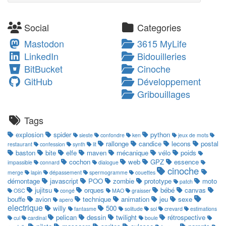
Social
Categories
Mastodon
3615 MyLife
LinkedIn
Bidouilleries
BitBucket
Cinoche
GitHub
Développement
Gribouillages
Tags
explosion
spider
python
sieste
confondre
ken
jeux de mots
rallonge
candice
lecons
postal
restaurant
confession
synth
lit
baston
bite
elfe
maven
mécanique
vélo
poids
cochon
web
GPZ
essence
impassible
connard
dialogue
cinoche
merge
lapin
dépassement
spermogramme
couettes
démontage
javascript
POO
zombie
prototype
moto
patch
jujitsu
orques
bébé
canvas
OSC
congé
MAO
graisser
bouffe
avion
technique
animation
jeu
sexe
apero
electrique
willy
500
fantasme
solitude
sol
crevard
estimations
pelican
dessin
twilight
rétrospective
cul
cardinal
boule