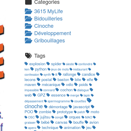
Categories
3615 MyLife
Bidouilleries
Cinoche
Développement
Gribouillages
Tags
explosion
spider
sieste
confondre
python
ken
jeux de mots
restaurant
rallonge
candice
confession
synth
lit
lecons
postal
baston
bite
elfe
maven
mécanique
vélo
poids
cochon
impassible
connard
dialogue
web
GPZ
essence
merge
lapin
dépassement
spermogramme
couettes
cinoche
démontage
javascript
POO
zombie
prototype
moto
patch
jujitsu
orques
OSC
congé
MAO
bébé
canvas
bouffe
avion
graisser
technique
animation
jeu
apero