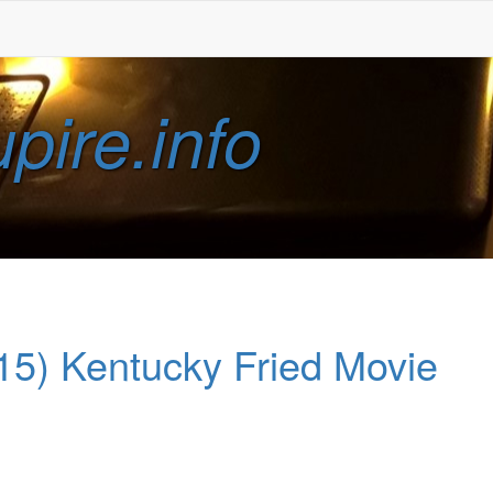
pire.info
15) Kentucky Fried Movie