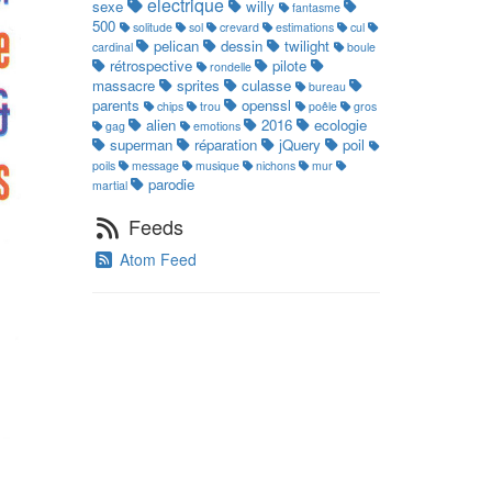
electrique
sexe
willy
fantasme
500
solitude
sol
crevard
estimations
cul
pelican
dessin
twilight
cardinal
boule
rétrospective
pilote
rondelle
massacre
sprites
culasse
bureau
parents
openssl
chips
trou
poêle
gros
alien
2016
ecologie
gag
emotions
superman
réparation
jQuery
poil
poils
message
musique
nichons
mur
parodie
martial
Feeds
Atom Feed