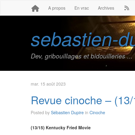
A propos
En vrac
Archives
sebastien-du
Dev, gribouillages et bidouilleries ...
mar. 15 août 2023
Revue cinoche – (13/
Posted by
Sébastien Dupire
in
Cinoche
(13/15) Kentucky Fried Movie