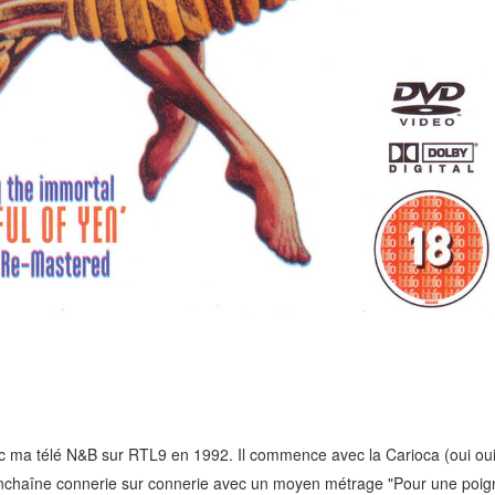
c ma télé N&B sur RTL9 en 1992. Il commence avec la Carioca (oui oui
ça enchaîne connerie sur connerie avec un moyen métrage "Pour une poig