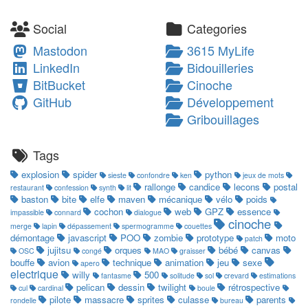
Social
Categories
Mastodon
3615 MyLife
LinkedIn
Bidouilleries
BitBucket
Cinoche
GitHub
Développement
Gribouillages
Tags
explosion
spider
python
sieste
confondre
ken
jeux de mots
rallonge
candice
lecons
postal
restaurant
confession
synth
lit
baston
bite
elfe
maven
mécanique
vélo
poids
cochon
web
GPZ
essence
impassible
connard
dialogue
cinoche
merge
lapin
dépassement
spermogramme
couettes
démontage
javascript
POO
zombie
prototype
moto
patch
jujitsu
orques
bébé
canvas
OSC
congé
MAO
graisser
bouffe
avion
technique
animation
jeu
sexe
apero
electrique
willy
500
fantasme
solitude
sol
crevard
estimations
pelican
dessin
twilight
rétrospective
cul
cardinal
boule
pilote
massacre
sprites
culasse
parents
rondelle
bureau