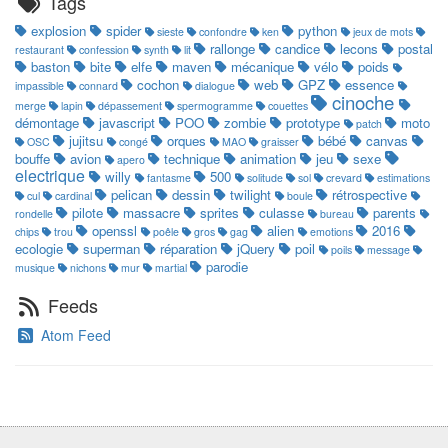
Tags
explosion
spider
python
sieste
confondre
ken
jeux de mots
rallonge
candice
lecons
postal
restaurant
confession
synth
lit
baston
bite
elfe
maven
mécanique
vélo
poids
cochon
web
GPZ
essence
impassible
connard
dialogue
cinoche
merge
lapin
dépassement
spermogramme
couettes
démontage
javascript
POO
zombie
prototype
moto
patch
jujitsu
orques
bébé
canvas
OSC
congé
MAO
graisser
bouffe
avion
technique
animation
jeu
sexe
apero
electrique
willy
500
fantasme
solitude
sol
crevard
estimations
pelican
dessin
twilight
rétrospective
cul
cardinal
boule
pilote
massacre
sprites
culasse
parents
rondelle
bureau
openssl
alien
2016
chips
trou
poêle
gros
gag
emotions
ecologie
superman
réparation
jQuery
poil
poils
message
parodie
musique
nichons
mur
martial
Feeds
Atom Feed