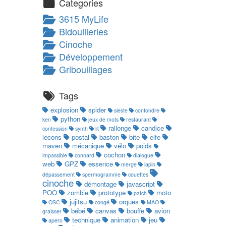
Categories
3615 MyLife
Bidouilleries
Cinoche
Développement
Gribouillages
Tags
explosion
spider
sieste
confondre
python
ken
jeux de mots
restaurant
rallonge
candice
confession
synth
lit
lecons
postal
baston
bite
elfe
maven
mécanique
vélo
poids
cochon
impassible
connard
dialogue
web
GPZ
essence
merge
lapin
dépassement
spermogramme
couettes
cinoche
démontage
javascript
POO
zombie
prototype
moto
patch
jujitsu
orques
OSC
congé
MAO
bébé
canvas
bouffe
avion
graisser
technique
animation
jeu
apero