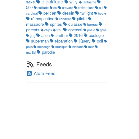
electrique
sexe
willy
fantasme
500
solitude
sol
crevard
estimations
cul
pelican
dessin
twilight
cardinal
boule
rétrospective
pilote
rondelle
massacre
sprites
culasse
bureau
parents
openssl
chips
trou
poêle
gros
alien
2016
ecologie
gag
emotions
superman
réparation
jQuery
poil
poils
message
musique
nichons
mur
parodie
martial
Feeds
Atom Feed