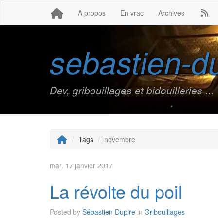
A propos
En vrac
Archives
sebastien-du
Dev, gribouillages et bidouilleries ...
Tags
novembre
mar. 17 janvier 2017
La révolte du poil
Posted by
Sébastien Dupire
in
Gribouillages