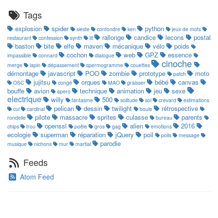
Tags
explosion
spider
python
sieste
confondre
ken
jeux de mots
rallonge
candice
lecons
postal
restaurant
confession
synth
lit
baston
bite
elfe
maven
mécanique
vélo
poids
cochon
web
GPZ
essence
impassible
connard
dialogue
cinoche
merge
lapin
dépassement
spermogramme
couettes
démontage
javascript
POO
zombie
prototype
moto
patch
jujitsu
orques
bébé
canvas
OSC
congé
MAO
graisser
bouffe
avion
technique
animation
jeu
sexe
apero
electrique
willy
500
fantasme
solitude
sol
crevard
estimations
pelican
dessin
twilight
rétrospective
cul
cardinal
boule
pilote
massacre
sprites
culasse
parents
rondelle
bureau
openssl
alien
2016
chips
trou
poêle
gros
gag
emotions
ecologie
superman
réparation
jQuery
poil
poils
message
parodie
musique
nichons
mur
martial
Feeds
Atom Feed