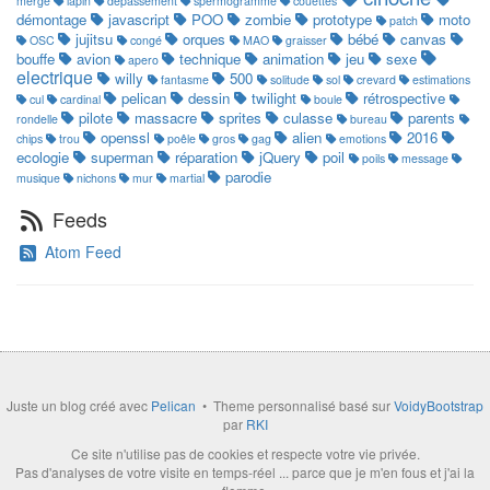
merge
lapin
dépassement
spermogramme
couettes
démontage
javascript
POO
zombie
prototype
moto
patch
jujitsu
orques
bébé
canvas
OSC
congé
MAO
graisser
bouffe
avion
technique
animation
jeu
sexe
apero
electrique
willy
500
fantasme
solitude
sol
crevard
estimations
pelican
dessin
twilight
rétrospective
cul
cardinal
boule
pilote
massacre
sprites
culasse
parents
rondelle
bureau
openssl
alien
2016
chips
trou
poêle
gros
gag
emotions
ecologie
superman
réparation
jQuery
poil
poils
message
parodie
musique
nichons
mur
martial
Feeds
Atom Feed
Juste un blog créé avec
Pelican
• Theme personnalisé basé sur
VoidyBootstrap
par
RKI
Ce site n'utilise pas de cookies et respecte votre vie privée.
Pas d'analyses de votre visite en temps-réel ... parce que je m'en fous et j'ai la