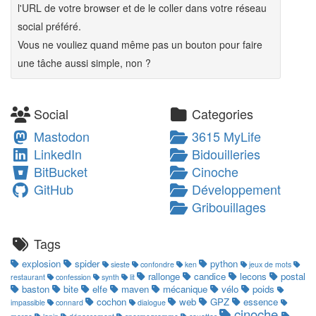
l'URL de votre browser et de le coller dans votre réseau
social préféré.
Vous ne vouliez quand même pas un bouton pour faire
une tâche aussi simple, non ?
Social
Categories
Mastodon
3615 MyLife
LinkedIn
Bidouilleries
BitBucket
Cinoche
GitHub
Développement
Gribouillages
Tags
explosion
spider
python
sieste
confondre
ken
jeux de mots
rallonge
candice
lecons
postal
restaurant
confession
synth
lit
baston
bite
elfe
maven
mécanique
vélo
poids
cochon
web
GPZ
essence
impassible
connard
dialogue
cinoche