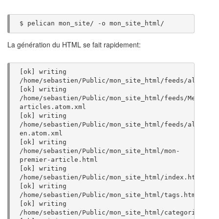
$
pelican
mon_site/
-o
La génération du HTML se fait rapidement:
[
ok
]
writing
[
ok
]
writing
/home/sebastien/Public/mon_site_html/feeds/Mes
[
ok
]
writing
/home/sebastien/Public/mon_site_html/feeds/all-
[
ok
]
writing
/home/sebastien/Public/mon_site_html/mon-
[
ok
]
writing
[
ok
]
writing
[
ok
]
writing