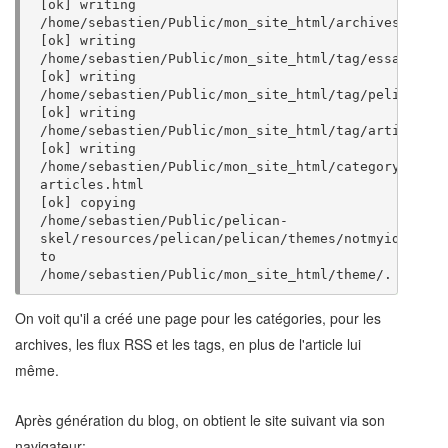
[
ok
]
writing
[
ok
]
writing
[
ok
]
writing
[
ok
]
writing
[
ok
]
writing
/home/sebastien/Public/mon_site_html/category/Mes
[
ok
]
copying
/home/sebastien/Public/pelican-
skel/resources/pelican/pelican/themes/notmyidea/sta
to
On voit qu'il a créé une page pour les catégories, pour les
archives, les flux RSS et les tags, en plus de l'article lui
même.
Après génération du blog, on obtient le site suivant via son
navigateur: