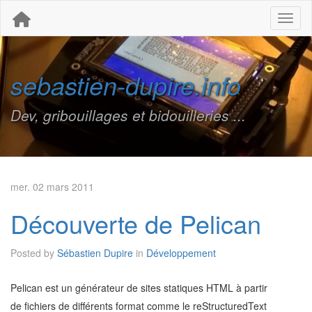
Toggl
sebastien-dupire.info
Dev, gribouillages et bidouilleries ...
mer. 02 mars 2011
Découverte de Pelican
Posted by
Sébastien Dupire
in
Développement
Pelican est un générateur de sites statiques HTML à partir
de fichiers de différents format comme le reStructuredText